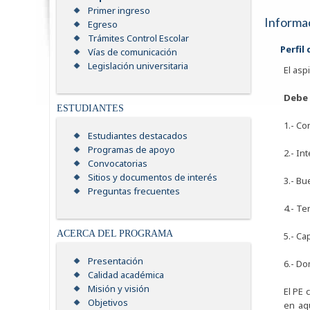
Primer ingreso
Informac
Egreso
Trámites Control Escolar
Perfil
Vías de comunicación
Legislación universitaria
El asp
Debe 
ESTUDIANTES
1.- Co
Estudiantes destacados
Programas de apoyo
2.- In
Convocatorias
Sitios y documentos de interés
3.- Bu
Preguntas frecuentes
4.- Te
ACERCA DEL PROGRAMA
5.- Ca
Presentación
6.- Do
Calidad académica
Misión y visión
El PE 
Objetivos
en aqu