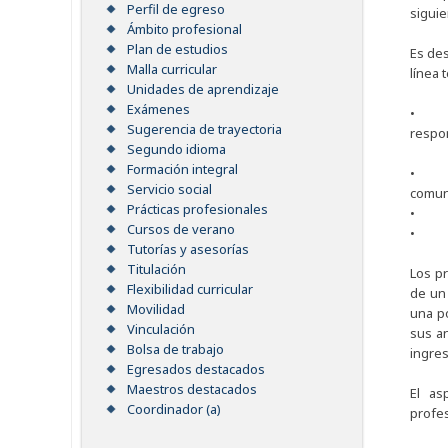
Perfil de egreso
siguie
Ámbito profesional
Plan de estudios
Es des
Malla curricular
línea 
Unidades de aprendizaje
Exámenes
• Val
Sugerencia de trayectoria
respon
Segundo idioma
Formación integral
• Ten
Servicio social
comun
Prácticas profesionales
• Hab
Cursos de verano
• Ten
Tutorías y asesorías
Titulación
Los pr
Flexibilidad curricular
de un 
Movilidad
una po
Vinculación
sus an
Bolsa de trabajo
ingres
Egresados destacados
Maestros destacados
El as
Coordinador (a)
profes