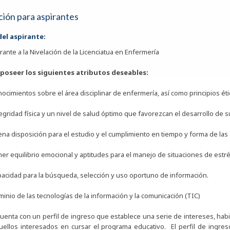
ión para aspirantes
 del aspirante:
irante a la Nivelación de la Licenciatua en Enfermería
poseer los siguientes atributos deseables:
nocimientos sobre el área disciplinar de enfermería, así como principios éti
tegridad física y un nivel de salud óptimo que favorezcan el desarrollo de 
ena disposición para el estudio y el cumplimiento en tiempo y forma de las
ner equilibrio emocional y aptitudes para el manejo de situaciones de estré
pacidad para la búsqueda, selección y uso oportuno de información.
minio de las tecnologías de la información y la comunicación (TIC)
cuenta con un perfil de ingreso que establece una serie de intereses, hab
ellos interesados en cursar el programa educativo. El perfil de ingreso