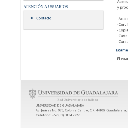
Asimi
ATENCIÓN A USUARIOS
y proc
Contacto
-Acta 
-Certi
-Copia
-Carta
-Cursa
Exame
El exa
UNIVERSIDAD DE GUADALAJARA
Av. Juárez No. 976, Colonia Centro, C.P. 44100, Guadalajara, 
Teléfono:
+52 (33) 3134 2222