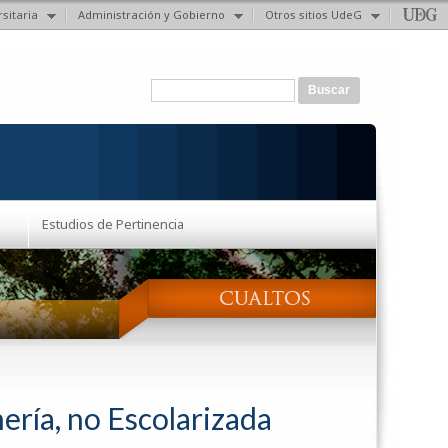
sitaria
Administración y Gobierno
Otros sitios UdeG
Formulario de búsqueda
Buscar
Estudios de Pertinencia
ería, no Escolarizada