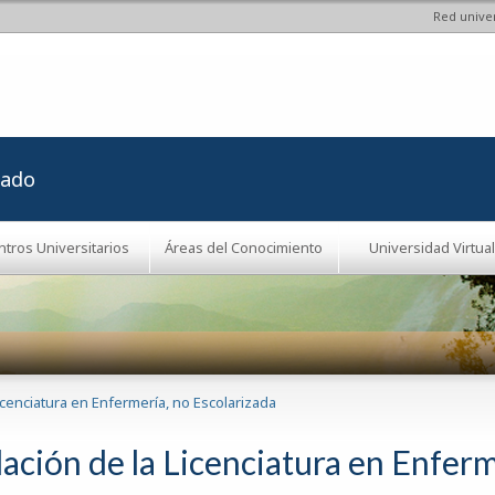
Red univer
Pasar al
contenido
principal
rado
ntros Universitarios
Áreas del Conocimiento
Universidad Virtual
Licenciatura en Enfermería, no Escolarizada
ación de la Licenciatura en Enferm