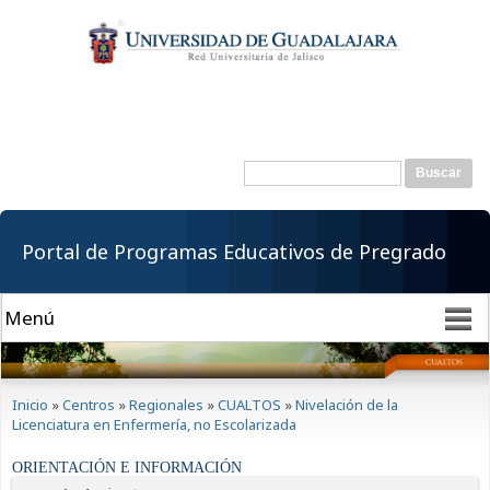
Pasar al
contenido
principal
Buscar
Formulario de
búsqueda
Portal de Programas Educativos de Pregrado
Se encuentra usted aquí
Inicio
»
Centros
»
Regionales
»
CUALTOS
»
Nivelación de la
Licenciatura en Enfermería, no Escolarizada
ORIENTACIÓN E INFORMACIÓN