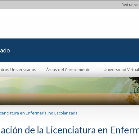
Red univer
Pasar al
contenido
principal
rado
ntros Universitarios
Áreas del Conocimiento
Universidad Virtual
Licenciatura en Enfermería, no Escolarizada
ación de la Licenciatura en Enferm