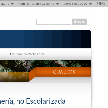
sitaria
Administración y Gobierno
Otros sitios UdeG
Formulario de búsqueda
Buscar
Estudios de Pertinencia
ería, no Escolarizada