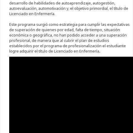
desarrollo de habilidades de autoaprendizaje, autogestión,
autoevaluación, automotivación y, el objetivo primordial, el título de
Licenciado en Enfermería.
Este programa surgió como estrategia para cumplir las expectativas
de superación de quienes por edad, falta de tiempo, situación
económica o geográfica, no han podido acceder a una superación
profesional, de manera que al cubrir el plan de estudios
establecidos por el programa de profesionalización el estudiante
logre adquirir el título de Licenciado en Enfermería
.