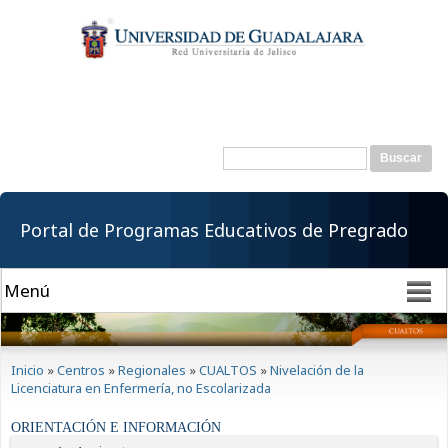
Pasar al
contenido
principal
Buscar
Formulario de
búsqueda
Portal de Programas Educativos de Pregrado
Se encuentra usted aquí
Inicio
»
Centros
»
Regionales
»
CUALTOS
»
Nivelación de la
Licenciatura en Enfermería, no Escolarizada
ORIENTACIÓN E INFORMACIÓN