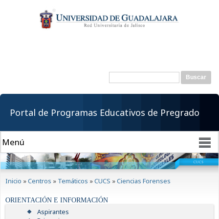
Pasar al
contenido
principal
Buscar
Formulario de
búsqueda
Portal de Programas Educativos de Pregrado
Se encuentra usted aquí
Inicio
»
Centros
»
Temáticos
»
CUCS
»
Ciencias Forenses
ORIENTACIÓN E INFORMACIÓN
Aspirantes