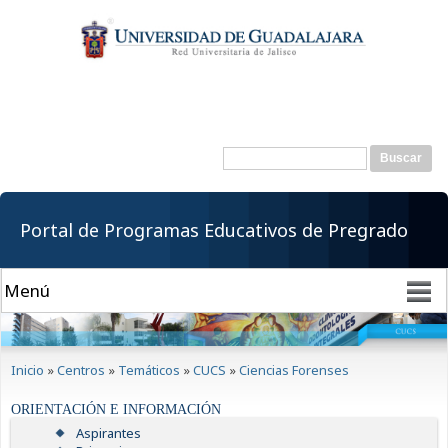
Pasar al
contenido
principal
Buscar
Formulario de
búsqueda
Portal de Programas Educativos de Pregrado
Se encuentra usted aquí
Inicio
»
Centros
»
Temáticos
»
CUCS
»
Ciencias Forenses
ORIENTACIÓN E INFORMACIÓN
Aspirantes