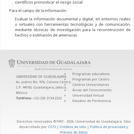
científicos pronosticar el riesgo social
Para el campo de la información
Evaluar la información documental y digital, en entornos reales
o virtuales con herramientas tecnológicas y de comunicación,
mediante técnicas de investigación para la reconstrucción de
hechos o estimación de amenazas
Programas educativos
UNIVERSIDAD DE GUADALAJARA
Programas por Centro
Av. Juárez No. 976, Colonia Centro,
Centros Universitarios
C.P. 44100, Guadalajara, Jalisco,
Áreas del Conocimiento
México
Universidad Virtual
Teléfono:
+52 (33) 3134 2222
Estudios de Pertinencia
Derechos reservados ©1997 - 2026. Universidad de Guadalajara. Sitio
desarrollado por
CGTI
|
Créditos de sitio
|
Política de privacidad y
manejo de datos