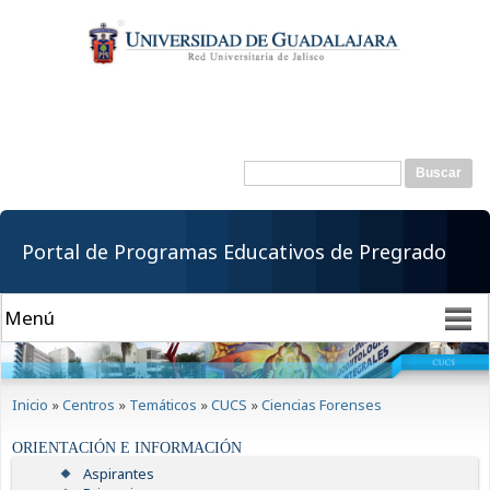
Pasar al
contenido
principal
Buscar
Formulario de
búsqueda
Portal de Programas Educativos de Pregrado
Se encuentra usted aquí
Inicio
»
Centros
»
Temáticos
»
CUCS
»
Ciencias Forenses
ORIENTACIÓN E INFORMACIÓN
Aspirantes