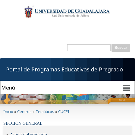
Pasar al
contenido
principal
Buscar
Formulario de
búsqueda
Portal de Programas Educativos de Pregrado
Se encuentra usted aquí
Inicio
»
Centros
»
Temáticos
»
CUCEI
SECCIÓN GENERAL
Acerca del pregrado