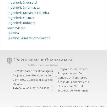
Ingeniería Industrial
Ingeniería Informática
Ingeniería Mecánica Eléctrica
Ingeniería Química
Ingeniería Robótica
Matemáticas
Química
Químico Farmacéutico Biólogo
Programas educativos
UNIVERSIDAD DE GUADALAJARA
Programas por Centro
Av. Juárez No. 976, Colonia Centro,
Centros Universitarios
C.P. 44100, Guadalajara, Jalisco,
Áreas del Conocimiento
México
Universidad Virtual
Teléfono:
+52 (33) 3134 2222
Estudios de Pertinencia
Derechos reservados ©1997 - 2026. Universidad de Guadalajara. Sitio