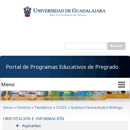
Pasar al
contenido
principal
Buscar
Formulario de
búsqueda
Portal de Programas Educativos de Pregrado
Se encuentra usted aquí
Inicio
»
Centros
»
Temáticos
»
CUCEI
»
Químico Farmacéutico Biólogo
ORIENTACIÓN E INFORMACIÓN
Aspirantes