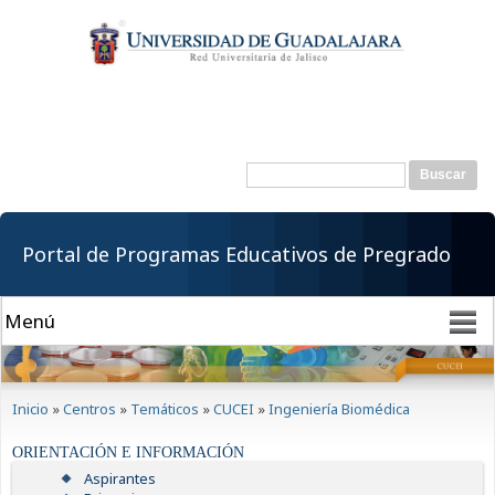
Pasar al
contenido
principal
Buscar
Formulario de
búsqueda
Portal de Programas Educativos de Pregrado
Se encuentra usted aquí
Inicio
»
Centros
»
Temáticos
»
CUCEI
»
Ingeniería Biomédica
ORIENTACIÓN E INFORMACIÓN
Aspirantes