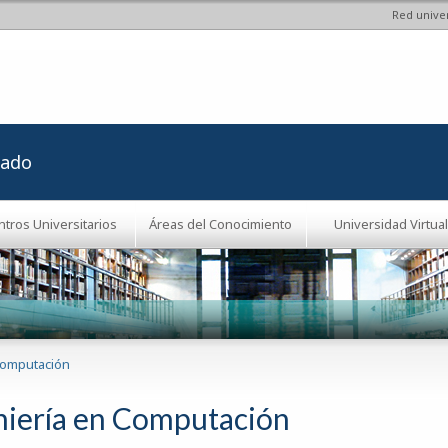
Red univer
Pasar al
contenido
principal
rado
ntros Universitarios
Áreas del Conocimiento
Universidad Virtual
Computación
niería en Computación