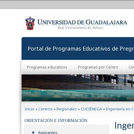
Portal de Programas Educativos de Preg
Programas educativos
Programas por Centro
Ce
Se encuentra usted aquí
Inicio
»
Centros
»
Regionales
»
CUCIÉNEGA
»
Ingeniería en 
ORIENTACIÓN E INFORMACIÓN
Inge
Aspirantes