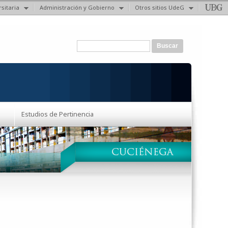
sitaria
Administración y Gobierno
Otros sitios UdeG
Formulario de búsqueda
Buscar
Estudios de Pertinencia