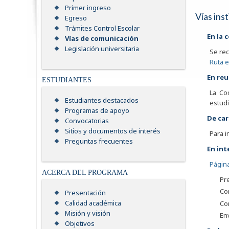
Primer ingreso
Vías ins
Egreso
Trámites Control Escolar
En la 
Vías de comunicación
Legislación universitaria
Se rec
Ruta 
En re
ESTUDIANTES
La Co
Estudiantes destacados
estudi
Programas de apoyo
De car
Convocatorias
Sitios y documentos de interés
Para i
Preguntas frecuentes
En int
Página
ACERCA DEL PROGRAMA
Pr
Con
Presentación
Calidad académica
Con
Misión y visión
En
Objetivos