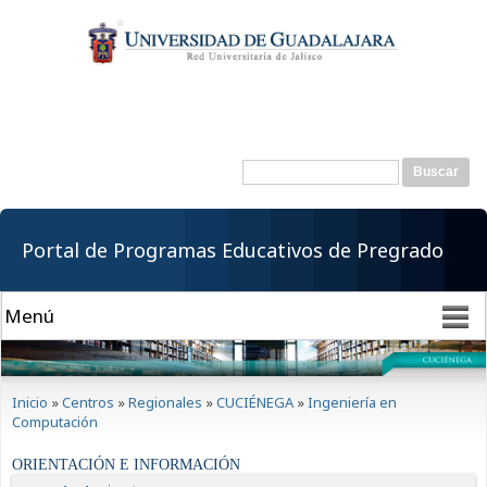
Pasar al
contenido
principal
Buscar
Formulario de
búsqueda
Portal de Programas Educativos de Pregrado
Se encuentra usted aquí
Inicio
»
Centros
»
Regionales
»
CUCIÉNEGA
»
Ingeniería en
Computación
ORIENTACIÓN E INFORMACIÓN