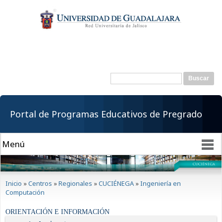
Pasar al
contenido
principal
Buscar
Formulario de
búsqueda
Portal de Programas Educativos de Pregrado
Se encuentra usted aquí
Inicio
»
Centros
»
Regionales
»
CUCIÉNEGA
»
Ingeniería en
Computación
ORIENTACIÓN E INFORMACIÓN