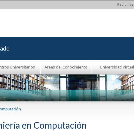
Red univer
Pasar al
contenido
principal
rado
ntros Universitarios
Áreas del Conocimiento
Universidad Virtual
Computación
niería en Computación