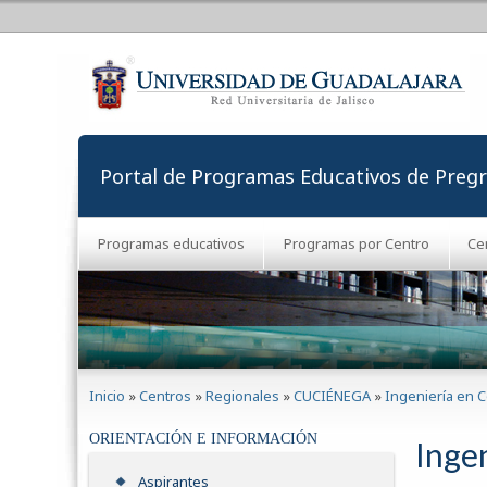
Portal de Programas Educativos de Preg
Programas educativos
Programas por Centro
Ce
Se encuentra usted aquí
Inicio
»
Centros
»
Regionales
»
CUCIÉNEGA
»
Ingeniería en 
ORIENTACIÓN E INFORMACIÓN
Inge
Aspirantes