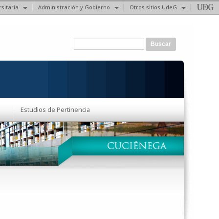
sitaria
Administración y Gobierno
Otros sitios UdeG
Formulario de búsqueda
Buscar
Estudios de Pertinencia