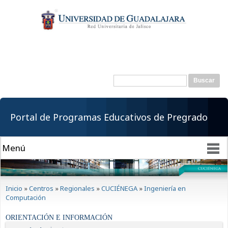
Pasar al
contenido
principal
Buscar
Formulario de
búsqueda
Portal de Programas Educativos de Pregrado
Se encuentra usted aquí
Inicio
»
Centros
»
Regionales
»
CUCIÉNEGA
»
Ingeniería en
Computación
ORIENTACIÓN E INFORMACIÓN