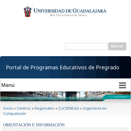
Pasar al
contenido
principal
Buscar
Formulario de
búsqueda
Portal de Programas Educativos de Pregrado
Se encuentra usted aquí
Inicio
»
Centros
»
Regionales
»
CUCIÉNEGA
»
Ingeniería en
Computación
ORIENTACIÓN E INFORMACIÓN