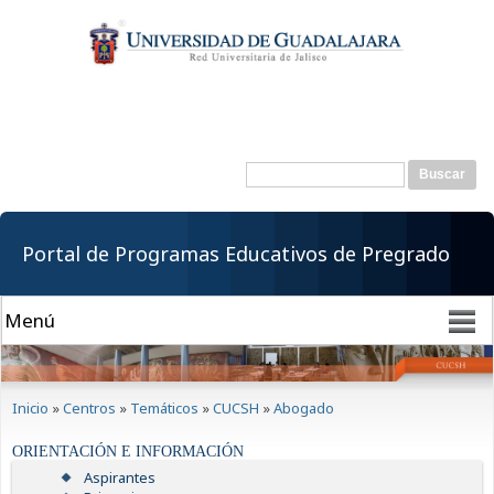
Pasar al
contenido
principal
Buscar
Formulario de
búsqueda
Portal de Programas Educativos de Pregrado
Se encuentra usted aquí
Inicio
»
Centros
»
Temáticos
»
CUCSH
»
Abogado
ORIENTACIÓN E INFORMACIÓN
Aspirantes