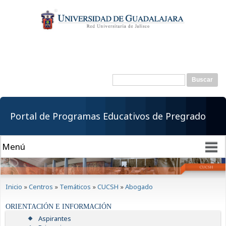
Pasar al
contenido
principal
Buscar
Formulario de
búsqueda
Portal de Programas Educativos de Pregrado
Se encuentra usted aquí
Inicio
»
Centros
»
Temáticos
»
CUCSH
»
Abogado
ORIENTACIÓN E INFORMACIÓN
Aspirantes