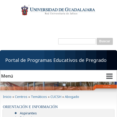
Pasar al
contenido
principal
Buscar
Formulario de
búsqueda
Portal de Programas Educativos de Pregrado
Se encuentra usted aquí
Inicio
»
Centros
»
Temáticos
»
CUCSH
»
Abogado
ORIENTACIÓN E INFORMACIÓN
Aspirantes