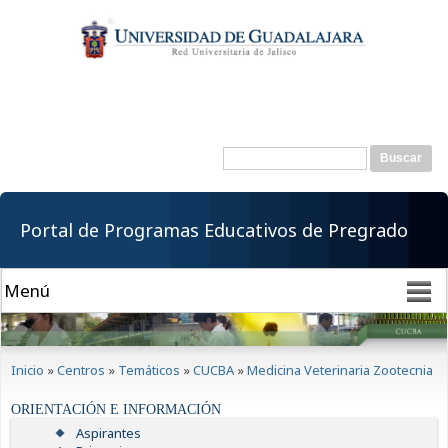
Pasar al
contenido
principal
Buscar
Formulario de
búsqueda
Portal de Programas Educativos de Pregrado
Se encuentra usted aquí
Inicio
»
Centros
»
Temáticos
»
CUCBA
»
Medicina Veterinaria Zootecnia
ORIENTACIÓN E INFORMACIÓN
Aspirantes