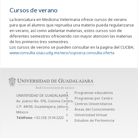
Cursos de verano
La licenciatura en Medicina Veterinaria ofrece cursos de verano
para que el alumno que reprueba una materio pueda regularizarse
en verano, así como adelantar materias, estos cursos son de
diferentes semestres ofreciendo con mayor atencion las materias
de los primeros tres semestres.
Los cursos de verono se pueden consultar en la pagina del CUCBA;
www.consulta.siiau.udg.mx/wco/sspseca.consulta.oferta
Programas educativos
UNIVERSIDAD DE GUADALAJARA
Programas por Centro
Av. Juárez No. 976, Colonia Centro,
Centros Universitarios
C.P. 44100, Guadalajara, Jalisco,
Áreas del Conocimiento
México
Universidad Virtual
Teléfono:
+52 (33) 3134 2222
Estudios de Pertinencia