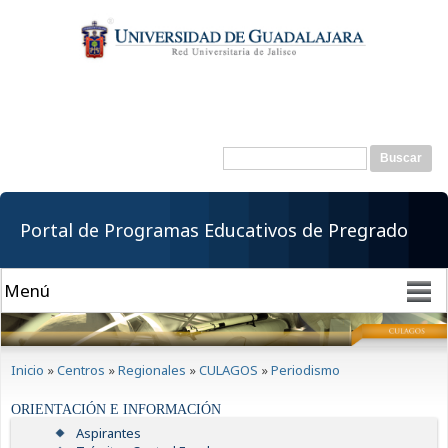
Pasar al
contenido
principal
Buscar
Formulario de
búsqueda
Portal de Programas Educativos de Pregrado
Se encuentra usted aquí
Inicio
»
Centros
»
Regionales
»
CULAGOS
»
Periodismo
ORIENTACIÓN E INFORMACIÓN
Aspirantes