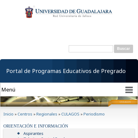
Pasar al
contenido
principal
Buscar
Formulario de
búsqueda
Portal de Programas Educativos de Pregrado
Se encuentra usted aquí
Inicio
»
Centros
»
Regionales
»
CULAGOS
»
Periodismo
ORIENTACIÓN E INFORMACIÓN
Aspirantes