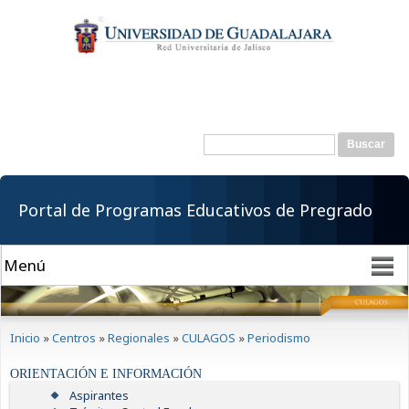
Pasar al
contenido
principal
Buscar
Formulario de
búsqueda
Portal de Programas Educativos de Pregrado
Se encuentra usted aquí
Inicio
»
Centros
»
Regionales
»
CULAGOS
»
Periodismo
ORIENTACIÓN E INFORMACIÓN
Aspirantes