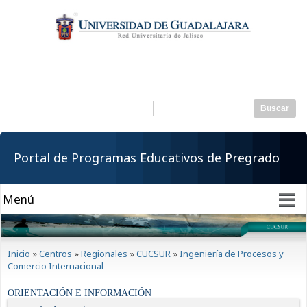
Pasar al
contenido
principal
Buscar
Formulario de
búsqueda
Portal de Programas Educativos de Pregrado
Se encuentra usted aquí
Inicio
»
Centros
»
Regionales
»
CUCSUR
»
Ingeniería de Procesos y
Comercio Internacional
ORIENTACIÓN E INFORMACIÓN