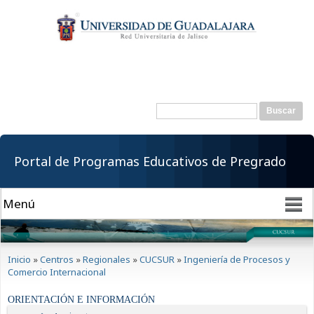
Pasar al
contenido
principal
Buscar
Formulario de
búsqueda
Portal de Programas Educativos de Pregrado
Se encuentra usted aquí
Inicio
»
Centros
»
Regionales
»
CUCSUR
»
Ingeniería de Procesos y
Comercio Internacional
ORIENTACIÓN E INFORMACIÓN