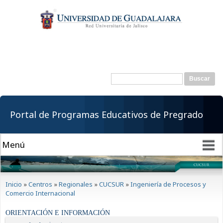
Pasar al
contenido
principal
Buscar
Formulario de
búsqueda
Portal de Programas Educativos de Pregrado
Se encuentra usted aquí
Inicio
»
Centros
»
Regionales
»
CUCSUR
»
Ingeniería de Procesos y
Comercio Internacional
ORIENTACIÓN E INFORMACIÓN