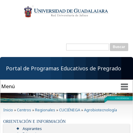
Pasar al
contenido
principal
Buscar
Formulario de
búsqueda
Portal de Programas Educativos de Pregrado
Se encuentra usted aquí
Inicio
»
Centros
»
Regionales
»
CUCIÉNEGA
»
Agrobiotecnología
ORIENTACIÓN E INFORMACIÓN
Aspirantes