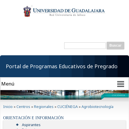
Pasar al
contenido
principal
Buscar
Formulario de
búsqueda
Portal de Programas Educativos de Pregrado
Se encuentra usted aquí
Inicio
»
Centros
»
Regionales
»
CUCIÉNEGA
»
Agrobiotecnología
ORIENTACIÓN E INFORMACIÓN
Aspirantes