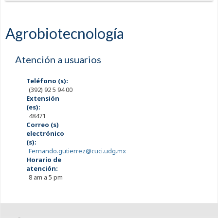
Agrobiotecnología
Atención a usuarios
Teléfono (s):
(392) 92 5 94 00
Extensión
(es):
48471
Correo (s)
electrónico
(s):
Fernando.gutierrez@cuci.udg.mx
Horario de
atención:
8 am a 5 pm