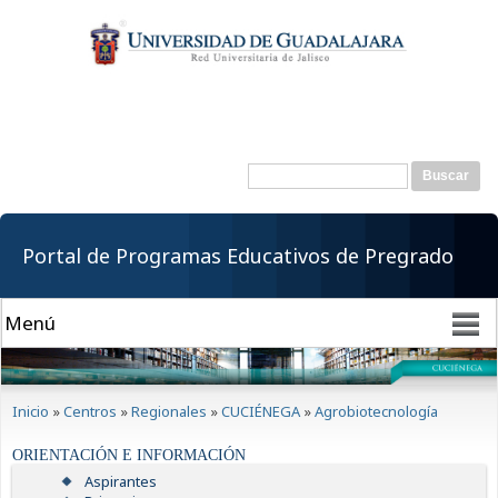
Pasar al
contenido
principal
Buscar
Formulario de
búsqueda
Portal de Programas Educativos de Pregrado
Se encuentra usted aquí
Inicio
»
Centros
»
Regionales
»
CUCIÉNEGA
»
Agrobiotecnología
ORIENTACIÓN E INFORMACIÓN
Aspirantes