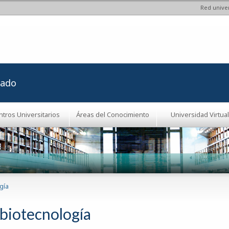
Red univer
Pasar al
contenido
principal
rado
ntros Universitarios
Áreas del Conocimiento
Universidad Virtual
gía
biotecnología