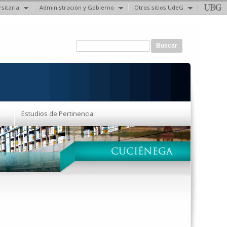
sitaria
Administración y Gobierno
Otros sitios UdeG
Formulario de búsqueda
Buscar
Estudios de Pertinencia