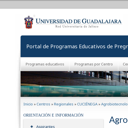
Portal de Programas Educativos de Preg
Programas educativos
Programas por Centro
Ce
Se encuentra usted aquí
Inicio
»
Centros
»
Regionales
»
CUCIÉNEGA
»
Agrobiotecnolo
ORIENTACIÓN E INFORMACIÓN
Agro
Aspirantes