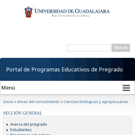
Pasar al
contenido
principal
Buscar
Formulario de
búsqueda
Portal de Programas Educativos de Pregrado
Se encuentra usted aquí
Inicio
»
Areas del conocimiento
»
Ciencias biologicas y agropecuarias
SECCIÓN GENERAL
Acerca del pregrado
Estudiantes