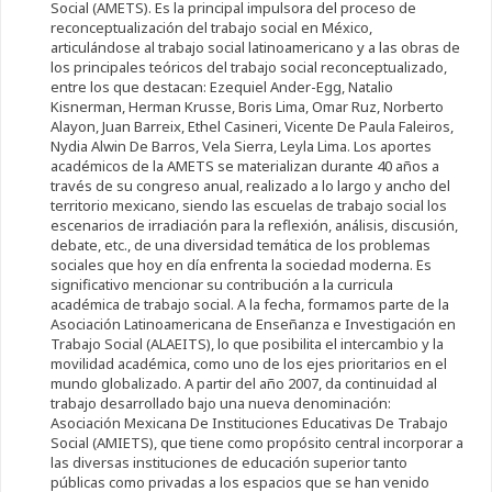
Social (AMETS). Es la principal impulsora del proceso de
reconceptualización del trabajo social en México,
articulándose al trabajo social latinoamericano y a las obras de
los principales teóricos del trabajo social reconceptualizado,
entre los que destacan: Ezequiel Ander-Egg, Natalio
Kisnerman, Herman Krusse, Boris Lima, Omar Ruz, Norberto
Alayon, Juan Barreix, Ethel Casineri, Vicente De Paula Faleiros,
Nydia Alwin De Barros, Vela Sierra, Leyla Lima. Los aportes
académicos de la AMETS se materializan durante 40 años a
través de su congreso anual, realizado a lo largo y ancho del
territorio mexicano, siendo las escuelas de trabajo social los
escenarios de irradiación para la reflexión, análisis, discusión,
debate, etc., de una diversidad temática de los problemas
sociales que hoy en día enfrenta la sociedad moderna. Es
significativo mencionar su contribución a la curricula
académica de trabajo social. A la fecha, formamos parte de la
Asociación Latinoamericana de Enseñanza e Investigación en
Trabajo Social (ALAEITS), lo que posibilita el intercambio y la
movilidad académica, como uno de los ejes prioritarios en el
mundo globalizado. A partir del año 2007, da continuidad al
trabajo desarrollado bajo una nueva denominación:
Asociación Mexicana De Instituciones Educativas De Trabajo
Social (AMIETS), que tiene como propósito central incorporar a
las diversas instituciones de educación superior tanto
públicas como privadas a los espacios que se han venido