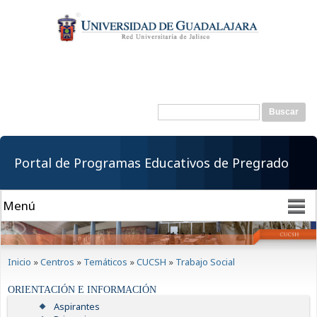
Pasar al
contenido
principal
Buscar
Formulario de
búsqueda
Portal de Programas Educativos de Pregrado
Se encuentra usted aquí
Inicio
»
Centros
»
Temáticos
»
CUCSH
»
Trabajo Social
ORIENTACIÓN E INFORMACIÓN
Aspirantes