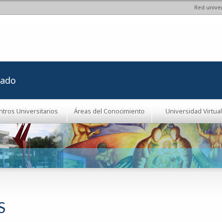
Red univer
Pasar al
contenido
principal
rado
ntros Universitarios
Áreas del Conocimiento
Universidad Virtual
S