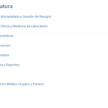
iatura
rehospitalaria y Gestión de Riesgos
Clínica y Medicina de Laboratorio
iomédicas
orenses
entista
ica y Deportes
a
ra en Médico Cirujano y Partero