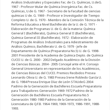
Análisis Industriales y Especiales Fac. de Cs. Químicas, U.deG.
1967 - Profesor titular de Química Inorgánica Fac. de Cs.
Químicas, U.de G. 1967 - Secretario de la Facultad de ciencias
químicas U de. G. 1969 - Profesor e Investigador de Tiempo
Completo U. de G. 1970 - Miembro de la Comisión Técnica de la
Reforma Educativa a Nivel Bachillerato de la U. de G. 1971 -
Elaboración de Programas U. de G. de la materia: Química
General I (Bachillerato), Química General II (Bachillerato),
Química General III (Bachillerato). 1972 - Elaboración de
Programas de Análisis Industriales para Adiestramiento de
Análisis Químico, Bachillerato U. de G. 1979 - Jefe de
Departamento de Química (Preparatoria No.5) U. de G. 1998-
2001 Presidente de la Academia de Química Depto. de Química
CUCEI U. de G. 2000 - 2002 Delgado Académico de la División
de Ciencias Básicas. 2004 - 2005 Concejal ante el H. Consejo
General Universitario en representación de los Académicos,
de Ciencias Básicas del CUCEI. Premios Recibidos Presea
Leonardo Olivia U. de G. 1983 Presea Irene Robledo García U.
de G. 1984 Presea Enrique Díaz de León STAUdeG 2004
Padrino de la Generación de Bachilleres Escuela Preparatoria
para Trabajadores Generación 1969-1972 Padrino de la
Generación de Bachilleres Escuela Preparatoria No.5
Generación 1980-1983 Padrino de la Generación de la
Licenciatura de Q.F.B. 1964-1969, 1969-1973, 1986-1991, 1988-
1993.