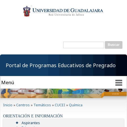
Pasar al
contenido
principal
Buscar
Formulario de
búsqueda
Portal de Programas Educativos de Pregrado
Se encuentra usted aquí
Inicio
»
Centros
»
Temáticos
»
CUCEI
»
Química
ORIENTACIÓN E INFORMACIÓN
Aspirantes