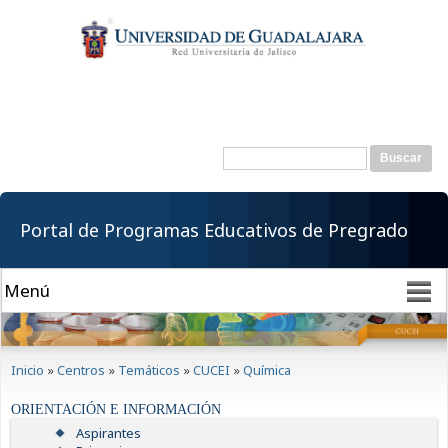
Pasar al
contenido
principal
Buscar
Formulario de
búsqueda
Portal de Programas Educativos de Pregrado
Se encuentra usted aquí
Inicio
»
Centros
»
Temáticos
»
CUCEI
»
Química
ORIENTACIÓN E INFORMACIÓN
Aspirantes