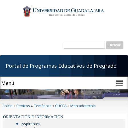
Pasar al
contenido
principal
Buscar
Formulario de
búsqueda
Portal de Programas Educativos de Pregrado
Se encuentra usted aquí
Inicio
»
Centros
»
Temáticos
»
CUCEA
»
Mercadotecnia
ORIENTACIÓN E INFORMACIÓN
Aspirantes