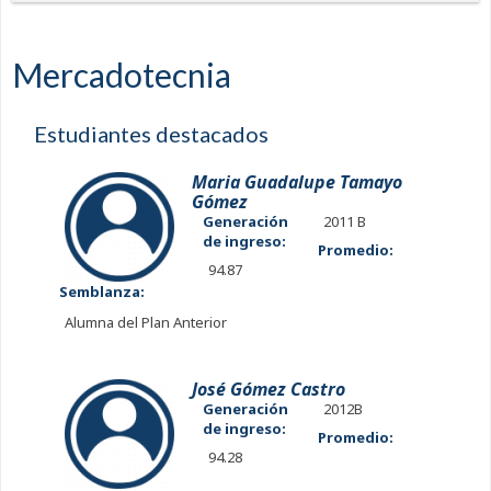
Mercadotecnia
Estudiantes destacados
Maria Guadalupe Tamayo
Gómez
Generación
2011 B
de ingreso:
Promedio:
94.87
Semblanza:
Alumna del Plan Anterior
José Gómez Castro
Generación
2012B
de ingreso:
Promedio:
94.28