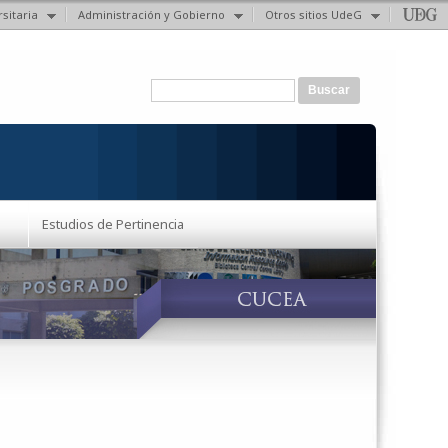
sitaria
Administración y Gobierno
Otros sitios UdeG
Formulario de búsqueda
Buscar
Estudios de Pertinencia