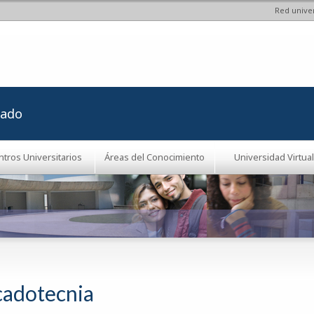
Red univer
Pasar al
contenido
principal
rado
ntros Universitarios
Áreas del Conocimiento
Universidad Virtual
adotecnia