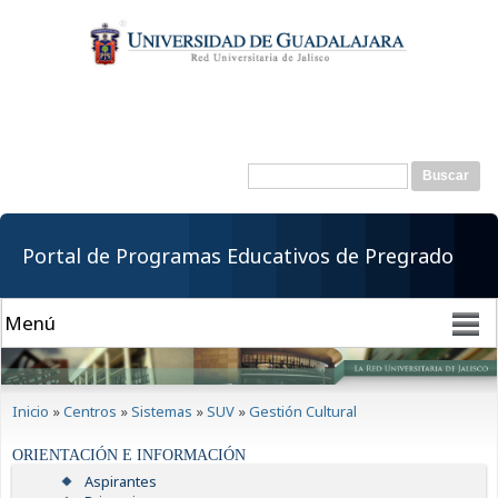
Pasar al
contenido
principal
Buscar
Formulario de
búsqueda
Portal de Programas Educativos de Pregrado
Se encuentra usted aquí
Inicio
»
Centros
»
Sistemas
»
SUV
»
Gestión Cultural
ORIENTACIÓN E INFORMACIÓN
Aspirantes