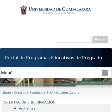
Pasar al
contenido
principal
Buscar
Formulario de
búsqueda
Portal de Programas Educativos de Pregrado
Se encuentra usted aquí
Inicio
»
Centros
»
Sistemas
»
SUV
»
Gestión Cultural
ORIENTACIÓN E INFORMACIÓN
Aspirantes