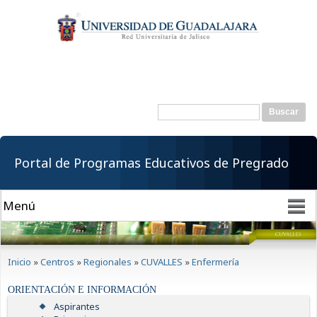
Pasar al
contenido
principal
Buscar
Formulario de
búsqueda
Portal de Programas Educativos de Pregrado
Se encuentra usted aquí
Inicio
»
Centros
»
Regionales
»
CUVALLES
»
Enfermería
ORIENTACIÓN E INFORMACIÓN
Aspirantes