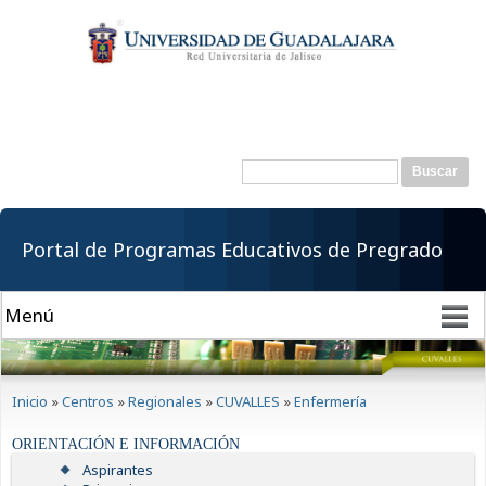
Pasar al
contenido
principal
Buscar
Formulario de
búsqueda
Portal de Programas Educativos de Pregrado
Se encuentra usted aquí
Inicio
»
Centros
»
Regionales
»
CUVALLES
»
Enfermería
ORIENTACIÓN E INFORMACIÓN
Aspirantes