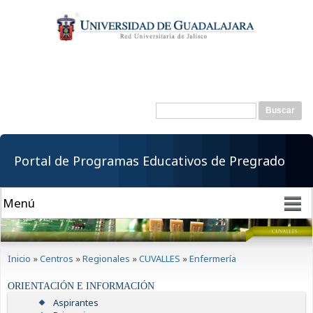
Pasar al
contenido
principal
Buscar
Formulario de
búsqueda
Portal de Programas Educativos de Pregrado
Se encuentra usted aquí
Inicio
»
Centros
»
Regionales
»
CUVALLES
»
Enfermería
ORIENTACIÓN E INFORMACIÓN
Aspirantes