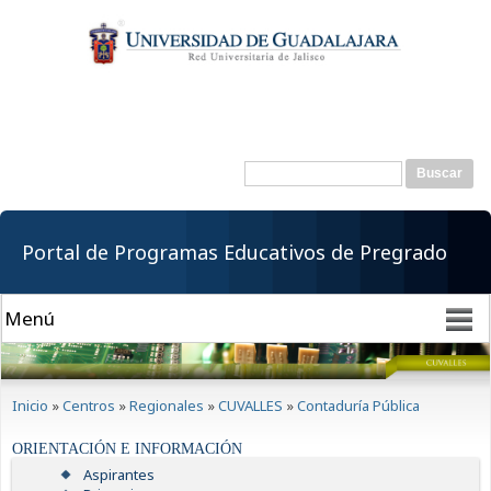
Pasar al
contenido
principal
Buscar
Formulario de
búsqueda
Portal de Programas Educativos de Pregrado
Se encuentra usted aquí
Inicio
»
Centros
»
Regionales
»
CUVALLES
»
Contaduría Pública
ORIENTACIÓN E INFORMACIÓN
Aspirantes