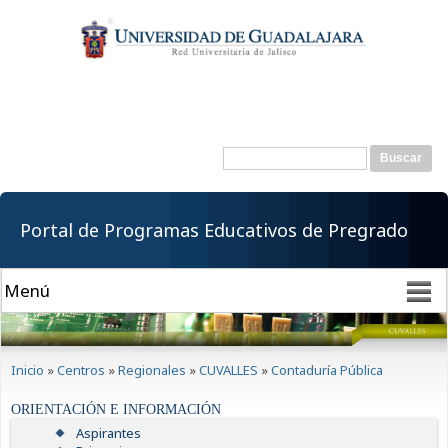
Pasar al
contenido
principal
Buscar
Formulario de
búsqueda
Portal de Programas Educativos de Pregrado
Se encuentra usted aquí
Inicio
»
Centros
»
Regionales
»
CUVALLES
»
Contaduría Pública
ORIENTACIÓN E INFORMACIÓN
Aspirantes