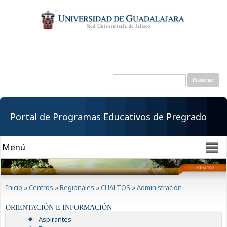
Pasar al
contenido
principal
Buscar
Formulario de
búsqueda
Portal de Programas Educativos de Pregrado
Se encuentra usted aquí
Inicio
»
Centros
»
Regionales
»
CUALTOS
»
Administración
ORIENTACIÓN E INFORMACIÓN
Aspirantes