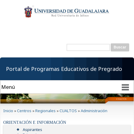
Pasar al
contenido
principal
Buscar
Formulario de
búsqueda
Portal de Programas Educativos de Pregrado
Se encuentra usted aquí
Inicio
»
Centros
»
Regionales
»
CUALTOS
»
Administración
ORIENTACIÓN E INFORMACIÓN
Aspirantes