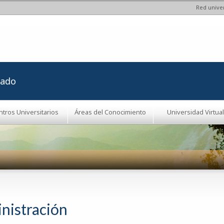
Red univer
Pasar al
contenido
principal
rado
ntros Universitarios
Áreas del Conocimiento
Universidad Virtual
nistración