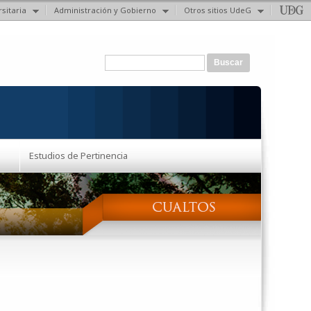
sitaria
Administración y Gobierno
Otros sitios UdeG
Formulario de búsqueda
Buscar
Estudios de Pertinencia