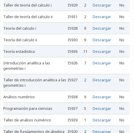
taller de teoría del calculo i
I5929
2
Descargar
No
taller de teoría del calculo ii
I5931
2
Descargar
No
teoría del calculo i
I5928
9
Descargar
No
teoría del calculo ii
I5930
9
Descargar
No
teoría estadistica
I5936
11
Descargar
No
introducción analítica a las
I5926
7
Descargar
No
geometrías i
taller de introducción analitica a las
I5927
2
Descargar
No
geometrías i
análisis numérico
I5938
9
Descargar
No
programación para ciencias
I5937
5
Descargar
No
taller de análisis numérico
I5939
1
Descargar
No
taller de fundamentos de álgebra
I5920
2
Descargar
No