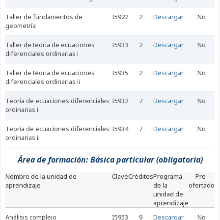
taller de fundamentos de
I5922
2
Descargar
No
geometría
taller de teoria de ecuaciones
I5933
2
Descargar
No
diferenciales ordinarias i
taller de teoria de ecuaciones
I5935
2
Descargar
No
diferenciales ordinarias ii
teoria de ecuaciones diferenciales
I5932
7
Descargar
No
ordinarias i
teoria de ecuaciones diferenciales
I5934
7
Descargar
No
ordinarias ii
Área de formación: Básica particular (obligatoria)
nombre de la unidad de
Clave
Créditos
Programa
Pre-
aprendizaje
de la
ofertado
unidad de
aprendizaje
análisis complejo
I5953
9
Descargar
No