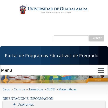
Pasar al
contenido
principal
Buscar
Formulario de
búsqueda
Portal de Programas Educativos de Pregrado
Se encuentra usted aquí
Inicio
»
Centros
»
Temáticos
»
CUCEI
»
Matemáticas
ORIENTACIÓN E INFORMACIÓN
Aspirantes