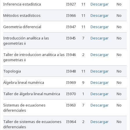
inferencia estadística
I5927
11
Descargar
No
métodos estadísticos
I5966
11
Descargar
No
geometria diferencial
I5947
11
Descargar
No
introducción analítica a las
I5945
7
Descargar
No
geometrías ii
taller de introduccion analitica a las
I5946
2
Descargar
No
geometrias ii
topologia
I5948
11
Descargar
No
álgebra lineal numérica
I5969
9
Descargar
No
taller de álgebra lineal numérica
I5970
1
Descargar
No
sistemas de ecuaciones
I5963
7
Descargar
No
diferenciales
taller de sistemas de ecuaciones
I5964
2
Descargar
No
diferenciales