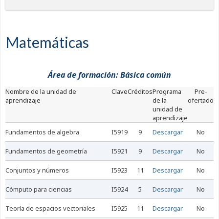
Matemáticas
Área de formación: Básica común
nombre de la unidad de
Clave
Créditos
Programa
Pre-
aprendizaje
de la
ofertado
unidad de
aprendizaje
fundamentos de algebra
I5919
9
Descargar
No
fundamentos de geometría
I5921
9
Descargar
No
conjuntos y números
I5923
11
Descargar
No
cómputo para ciencias
I5924
5
Descargar
No
teoría de espacios vectoriales
I5925
11
Descargar
No