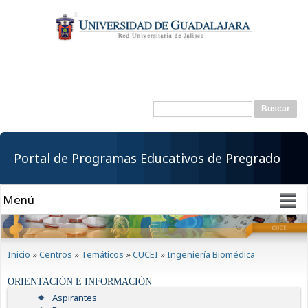
Pasar al
contenido
principal
Buscar
Formulario de
búsqueda
Portal de Programas Educativos de Pregrado
Se encuentra usted aquí
Inicio
»
Centros
»
Temáticos
»
CUCEI
»
Ingeniería Biomédica
ORIENTACIÓN E INFORMACIÓN
Aspirantes