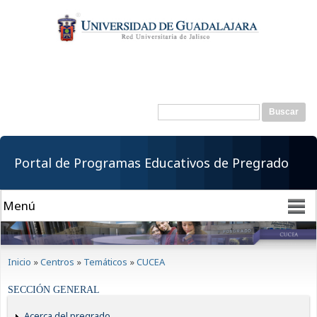
Pasar al
contenido
principal
Buscar
Formulario de
búsqueda
Portal de Programas Educativos de Pregrado
Se encuentra usted aquí
Inicio
»
Centros
»
Temáticos
»
CUCEA
SECCIÓN GENERAL
Acerca del pregrado